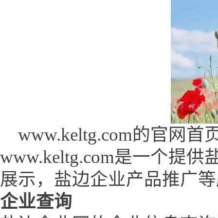
www.keltg.com的官网首页 (w
www.keltg.com是一
展示，盐边企业产品推广等
企业查询