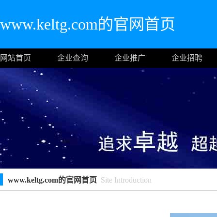
www.keltg.com的官网首页
网站首页
企业查询
企业推广
企业招聘
www.keltg.com的官网首页
Site Introduction