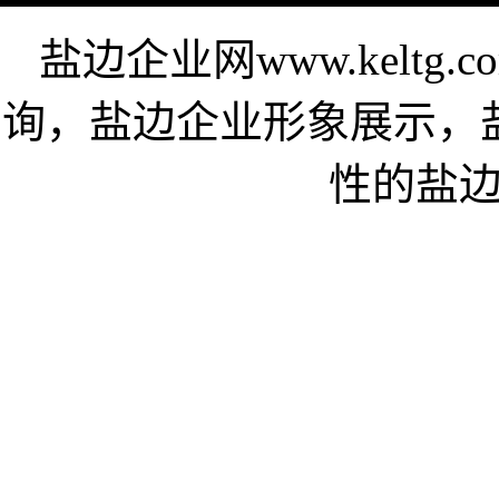
盐边企业网www.kelt
询，盐边企业形象展示，
性的盐